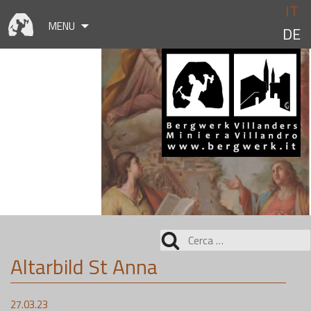
Skip
IT
to
MENU
DE
content
Ricerca
per:
Altarbild St Anna
27.03.23