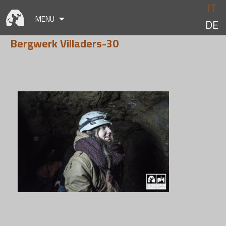
Skip
IT
to
MENU
DE
content
Bergwerk Villaders-30