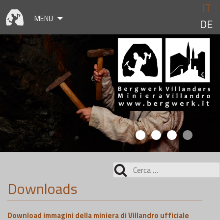
Skip
IT
to
MENU
DE
content
Ricerca
per:
Downloads
Download immagini della miniera di Villandro ufficiale