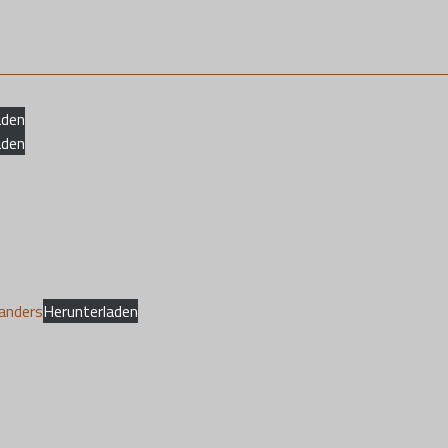
aden
aden
anders
Herunterladen