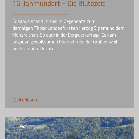
16. Jahrhundert – Die Blütezeit
Cusanus stand immer im Gegensatz zum
damaligen Tiroler Landesfürsten Herzog Sigismund dem
Münzreichen. So auch in der Bergwerksfrage. Es kam
sogar zu gewaltsamen Übernahmen der Gruben, weil
beide auf ihre Rechte…
Weiterlesen