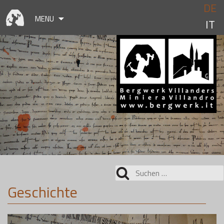
Skip
DE
to
MENU
IT
content
Suchen
nach:
Geschichte