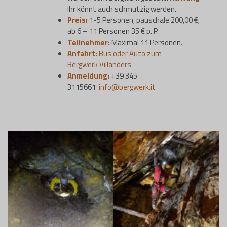
ihr könnt auch schmutzig werden.
Preis:
1-5 Personen, pauschale 200,00 €,
ab 6 – 11 Personen 35 € p. P.
Teilnehmer:
Maximal 11 Personen.
Anfahrt:
Bus oder Auto zum
Bergwerk Villanders
Anmeldung:
+39 345
3115661
info@bergwerk.it