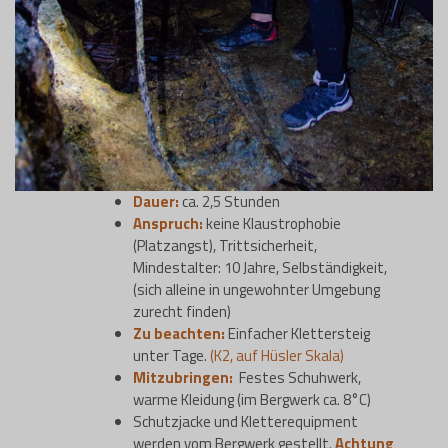
Dauer:
ca. 2,5 Stunden
Anspruch:
keine Klaustrophobie
(Platzangst), Trittsicherheit,
Mindestalter: 10 Jahre, Selbständigkeit,
(sich alleine in ungewohnter Umgebung
zurecht finden)
Zu beachten:
Einfacher Klettersteig
unter Tage.
(K2, auf Hüsler Skala)
Mitzubringen:
Festes Schuhwerk,
warme Kleidung (im Bergwerk ca. 8°C)
Schutzjacke und Kletterequipment
werden vom Bergwerk gestellt.
Achtung