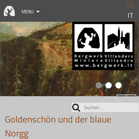
Skip
DE
to
MENU
IT
content
Suchen
nach:
Goldenschön und der blaue
Norgg