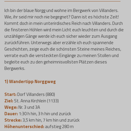
Ich bin der blaue Norgg und wohne im Bergwerk von Villanders.
Wie, ihr seid mir noch nie begegnet? Dann ist es höchste Zeit!
Kommt doch in mein unterirdisches Reich nach Villanders. Durch
die finsteren Höhlen wird mein Licht euch leuchten und durch die
unzähligen Gänge werde ich euch sicher wieder zum Ausgang
zurückführen. Unterwegs aber erzähle ich euch spannende
Geschichten, zeige euch die schönsten Steine meines Reiches,
verrate euch die versteckten Eingänge zu meinen Stollen und
begleite euch zu den geheimnisvollsten Plätzen dieses
Bergwerks.
1) Wandertipp
Norggweg
Start:
Dorf Villanders (880)
Ziel:
St. Anna Kirchlein (1133)
Wege:
Nr. 3 und 3A
Dauer:
1:30 h hin, 3 h hin und zurück
Strecke:
3,5 km hin, 7 km hin und zurück
Höhenunterschied:
aufstieg 280 m