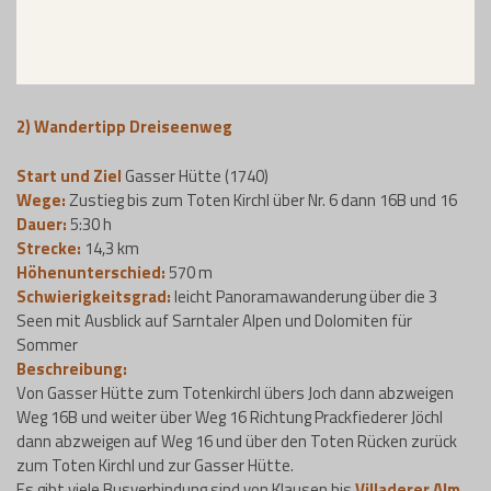
2) Wandertipp
Dreiseenweg
Start und Ziel
Gasser Hütte (1740)
Wege:
Zustieg bis zum Toten Kirchl über Nr. 6 dann 16B und 16
Dauer:
5:30 h
Strecke:
14,3 km
Höhenunterschied:
570 m
Schwierigkeitsgrad:
leicht Panoramawanderung über die 3
Seen mit Ausblick auf Sarntaler Alpen und Dolomiten für
Sommer
Beschreibung:
Von Gasser Hütte zum Totenkirchl übers Joch dann abzweigen
Weg 16B und weiter über Weg 16 Richtung Prackfiederer Jöchl
dann abzweigen auf Weg 16 und über den Toten Rücken zurück
zum Toten Kirchl und zur Gasser Hütte.
Es gibt viele Busverbindung sind von Klausen bis
Villaderer Alm