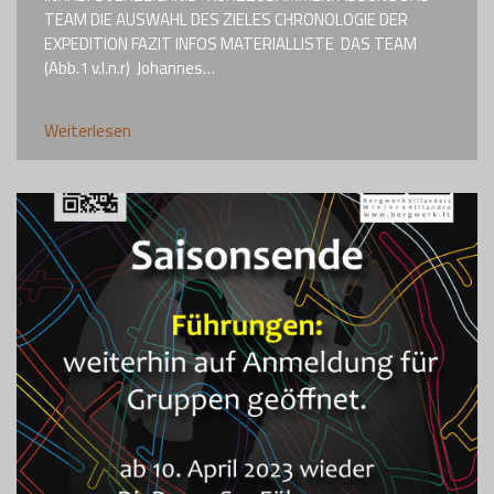
TEAM ​DIE AUSWAHL DES ZIELES ​CHRONOLOGIE DER
EXPEDITION ​FAZIT ​INFOS ​MATERIALLISTE DAS TEAM
(Abb.1 v.l.n.r) Johannes…
Weiterlesen