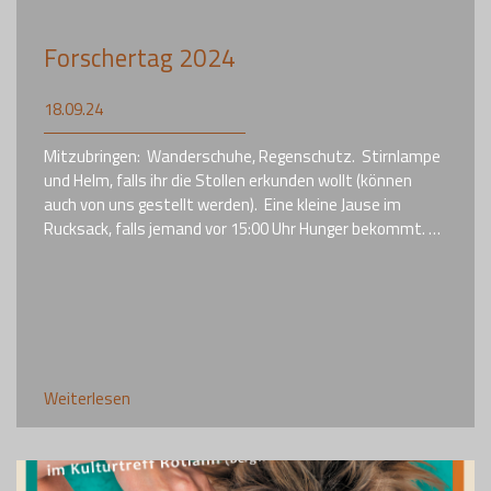
Forschertag 2024
18.09.24
Mitzubringen: Wanderschuhe, Regenschutz. Stirnlampe
und Helm, falls ihr die Stollen erkunden wollt (können
auch von uns gestellt werden). Eine kleine Jause im
Rucksack, falls jemand vor 15:00 Uhr Hunger bekommt. …
Weiterlesen