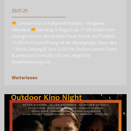
29.07.25
Lorenzi-Fest im Kulturtreff Rotlahn – Bergwerk
Villanders
Samstag, 9. August | ab 17 Uhr Erlebt einen
unvergesslichen Abend voller Feuer, Musik und Tradition:
17:00 Uhr: Festeröffnung mit der Musikgruppe Abies alba
– Musik, Gesang & Tanz 20:30 Uhr: Großes Lorenzi-Feuer
& antrische G’schichtn mit Leni Leitgeb Für
Kinderbetreuung und…
Weiterlesen