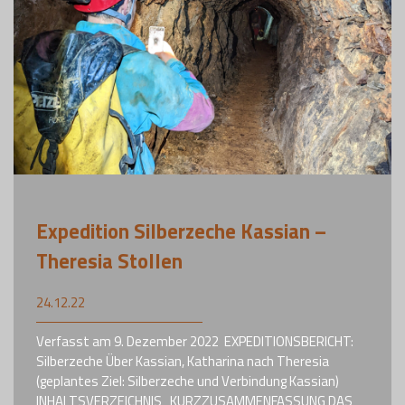
Expedition Silberzeche Kassian –
Theresia Stollen
24.12.22
Verfasst am 9. Dezember 2022 EXPEDITIONSBERICHT:
Silberzeche ​​Über Kassian, Katharina nach Theresia
(geplantes Ziel: Silberzeche und Verbindung Kassian) ​ ​
INHALTSVERZEICHNIS ​ ​KURZZUSAMMENFASSUNG ​DAS