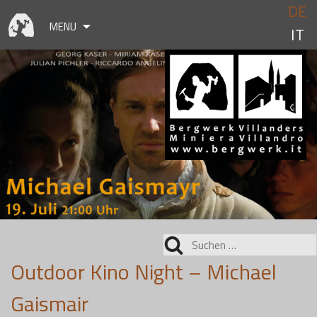
Skip
DE
to
MENU
IT
content
Suchen
nach:
Outdoor Kino Night – Michael
Gaismair