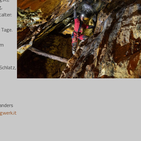
g,
alter:
 Tage.
im
Schlatz,
anders
gwerk.it