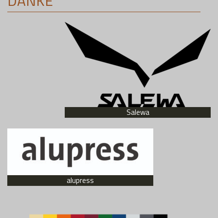
DANKE
Salewa
alupress