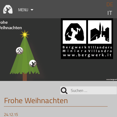
Skip
DE
to
MENU
IT
content
Suchen
nach:
Frohe Weihnachten
24.12.15