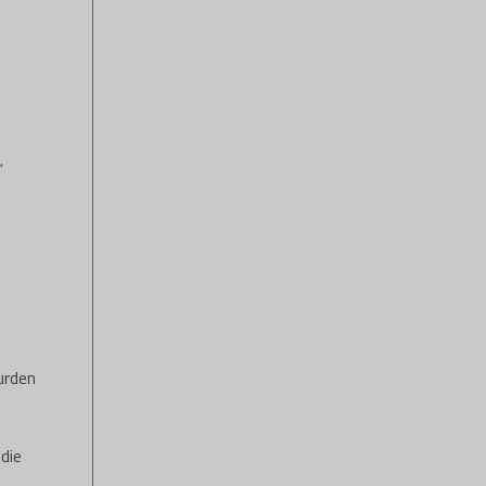
“
urden
die