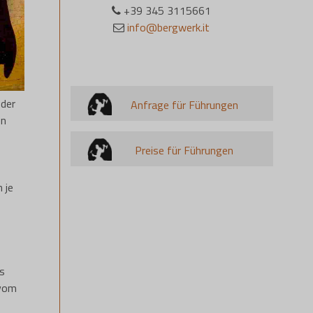
+39 345 3115661
info@bergwerk.it
 der
Anfrage für Führungen
en
Preise für Führungen
 je
ls
 vom