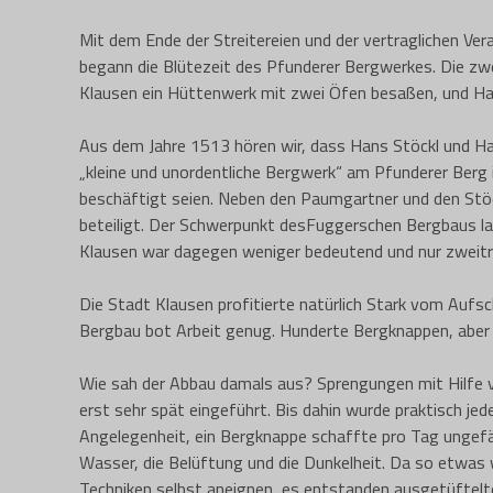
Mit dem Ende der Streitereien und der vertraglichen Ver
begann die Blütezeit des Pfunderer Bergwerkes. Die zw
Klausen ein Hüttenwerk mit zwei Öfen besaßen, und H
Aus dem Jahre 1513 hören wir, dass Hans Stöckl und Ha
„kleine und unordentliche Bergwerk“ am Pfunderer Berg i
beschäftigt seien. Neben den Paumgartner und den Stö
beteiligt. Der Schwerpunkt desFuggerschen Bergbaus lag
Klausen war dagegen weniger bedeutend und nur zweitr
Die Stadt Klausen profitierte natürlich Stark vom Auf
Bergbau bot Arbeit genug. Hunderte Bergknappen, aber a
Wie sah der Abbau damals aus? Sprengungen mit Hilfe v
erst sehr spät eingeführt. Bis dahin wurde praktisch j
Angelegenheit, ein Bergknappe schaffte pro Tag ungef
Wasser, die Belüftung und die Dunkelheit. Da so etwas 
Techniken selbst aneignen, es entstanden ausgetüfte