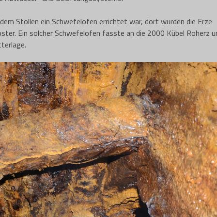
dem Stollen ein Schwefelofen errichtet war, dort wurden die Erze
er. Ein solcher Schwefelofen fasste an die 2000 Kübel Roherz u
terlage.