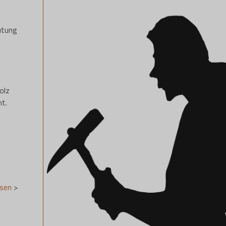
eutung
olz
t.
usen
>