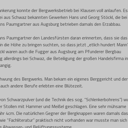
ankerung konnte der Bergwerksbetrieb bei Klausen voll anlaufen. Es
ei aus Schwaz bekannten Gewerken Hans und Georg Stöckl, die bei
ans Paumgartner aus Augsburg betrieben damals den Erzabbau.
ns Paumgartner den Landesfürsten daran erinnerten, dass sie das
n die Höhe zu bringen suchten, so dass jetzt „etlich hundert Mann
ckl waren auch die Fugger aus Augsburg am Pfunderer Bergbau
 allerdings bei Schwaz, die Beteiligung der großen Handelsfirma in
angig.
schwung des Bergwerks. Man bekam ein eigenes Berggericht und der
uch andere Berufe erlebten eine Blütezeit.
on Schwarzpulver (und die Technik des sog. “Schlenkerbohrens”) w
eder Stollen mit Hammer und Meißel geschlagen. Eine sehr mühsame
ähr 4cm. Die natürlichen Gegner der Bergknappen waren damals das
wie “Fachliteratur” praktisch nicht vorhanden war musste man sich 
lte Abwasser- und Belüftungssysteme.