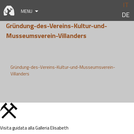
Skip
IT
to
MENU
DE
content
Gründung-des-Vereins-Kultur-und-
Musseumsverein-Villanders
Gründung-des-Vereins-Kultur-und-Musseumsverein-
Villanders
Visita guidata alla Galleria Elisabeth