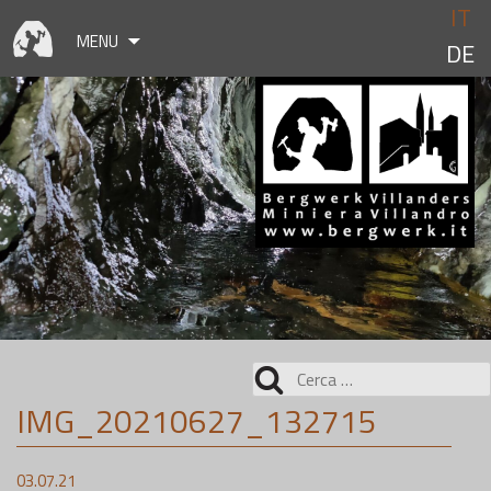
Skip
IT
to
MENU
DE
content
Ricerca
per:
IMG_20210627_132715
03.07.21