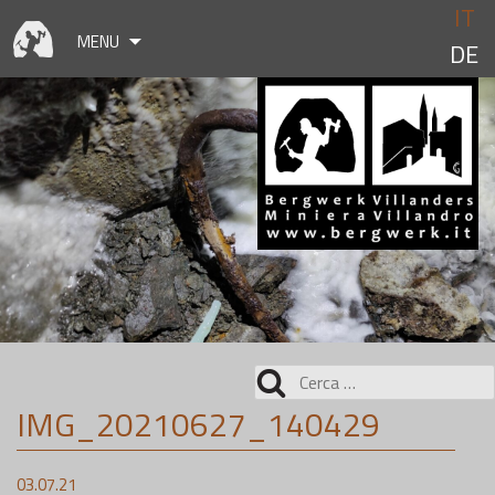
Skip
IT
to
MENU
DE
content
Ricerca
per:
IMG_20210627_140429
03.07.21