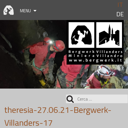
Skip
IT
to
MENU
DE
content
Ricerca
per:
theresia-27.06.21-Bergwerk-
Villanders-17