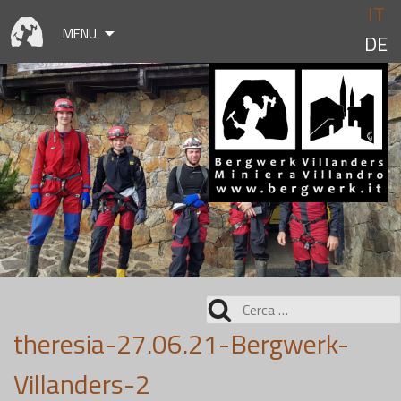
Skip
IT
to
MENU
DE
content
Ricerca
per:
theresia-27.06.21-Bergwerk-
Villanders-2