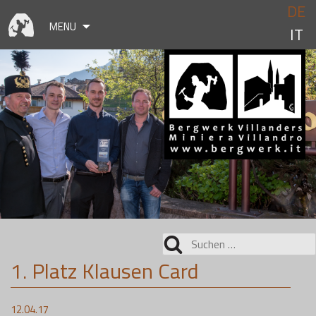
Skip
DE
to
MENU
IT
content
Suchen
nach:
1. Platz Klausen Card
12.04.17