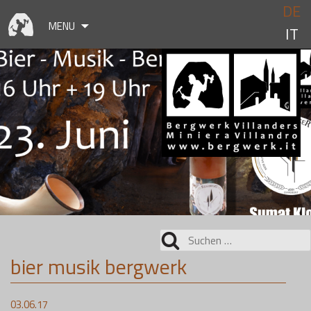
Skip
DE
to
MENU
IT
content
Suchen
nach:
bier musik bergwerk
03.06.17