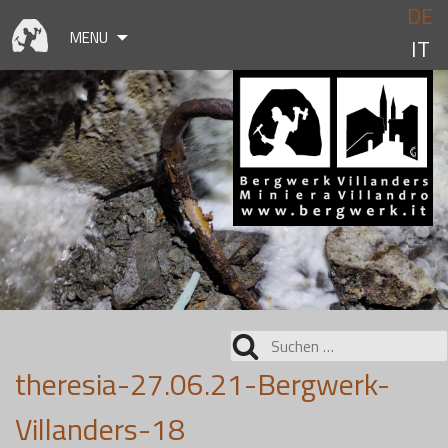
Skip
DE
to
MENU
IT
content
Suchen
nach:
theresia-27.06.21-Bergwerk-
Villanders-18