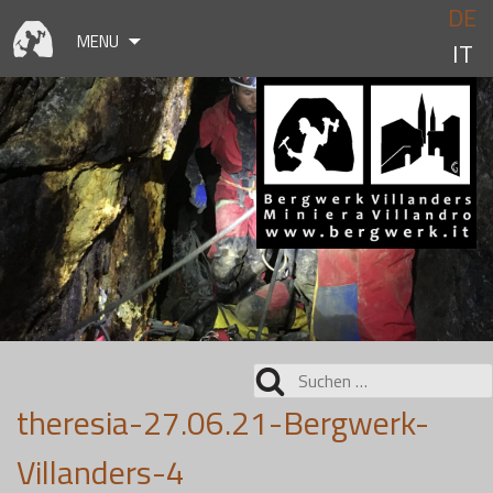
Skip
DE
to
MENU
IT
content
Suchen
nach:
theresia-27.06.21-Bergwerk-
Villanders-4