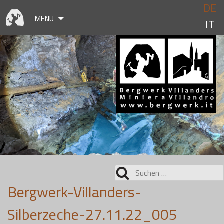
Skip
DE
to
MENU
IT
content
Suchen
nach:
Bergwerk-Villanders-
Silberzeche-27.11.22_005