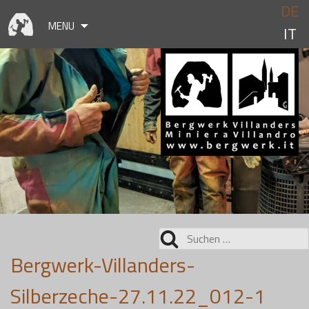
Skip
DE
to
MENU
IT
content
Suchen
nach:
Bergwerk-Villanders-
Silberzeche-27.11.22_012-1