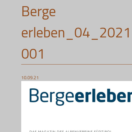
Berge
erleben_04_202
001
10.09.21