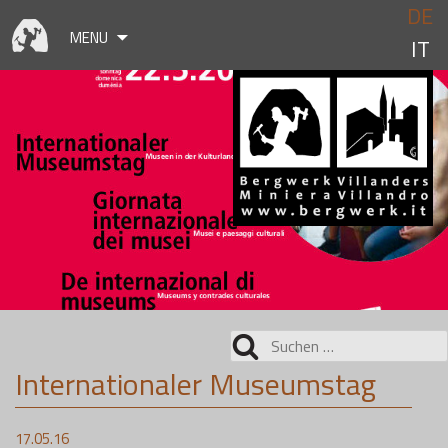
Skip
DE
to
MENU
IT
content
Suchen
nach:
Internationaler Museumstag
17.05.16