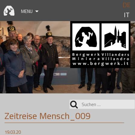
Skip
DE
to
MENU
IT
content
Suchen
nach:
Zeitreise Mensch_009
19.03.20