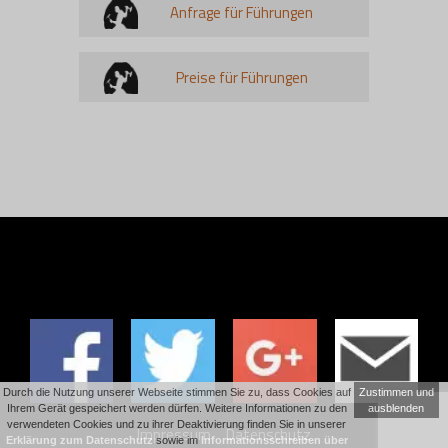
Anfrage für Führungen
Preise für Führungen
Durch die Nutzung unserer Webseite stimmen Sie zu, dass Cookies auf
Zustimmen und
Ihrem Gerät gespeichert werden dürfen. Weitere Informationen zu den
ausblenden
verwendeten Cookies und zu ihrer Deaktivierung finden Sie in unserer
Impressum
Datenschutz
Erklärung zum Datenschutz
sowie im
Informationsschreiben über