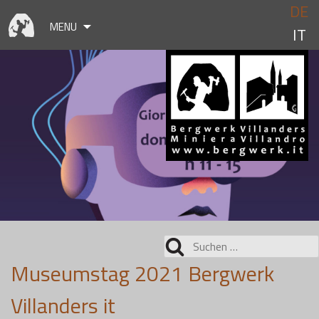
Skip
DE
to
MENU
IT
content
Suchen
nach:
Museumstag 2021 Bergwerk
Villanders it