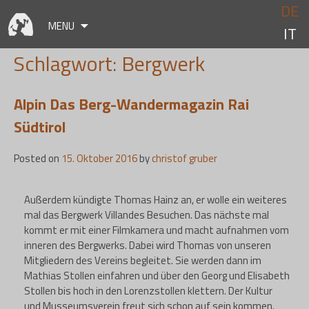
Skip
DE
to
MENU
IT
content
Schlagwort:
Bergwerk
Alpin Das Berg-Wandermagazin Rai
Südtirol
Posted on
15. Oktober 2016
by
christof gruber
Außerdem kündigte Thomas Hainz an, er wolle ein weiteres
mal das Bergwerk Villandes Besuchen. Das nächste mal
kommt er mit einer Filmkamera und macht aufnahmen vom
inneren des Bergwerks. Dabei wird Thomas von unseren
Mitgliedern des Vereins begleitet. Sie werden dann im
Mathias Stollen einfahren und über den Georg und Elisabeth
Stollen bis hoch in den Lorenzstollen klettern. Der Kultur
und Musseumsverein freut sich schon auf sein kommen.